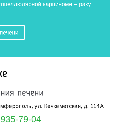
атоцеллюлярной карциноме – раку
 печени
ке
ания печени
имферополь,
ул. Кечкеметская, д. 114А
 935-79-04