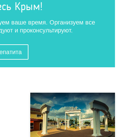
есь Крым!
уем ваше время. Организуем все
едуют и проконсультируют.
гепатита