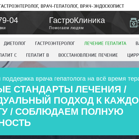
ГАСТРОЭНТЕРОЛОГ, ВРАЧ-ГЕПАТОЛОГ, ВРАЧ-ЭНДОСКОПИСТ
79-04
ГастроКлиника
вки
Помогаем людям
ДИЕТОЛОГ
ГАСТРОЭНТЕРОЛОГ
ЛЕЧЕНИЕ ГЕПАТИТА
В
ПАТИТ C
ГЕПАТИТ B
ВОССТАНОВЛЕНИЕ ПЕЧЕНИЕ
ЦИРР
 поддержка врача гепатолога на всё время тер
Е СТАНДАРТЫ ЛЕЧЕНИЯ /
ДУАЛЬНЫЙ ПОДХОД К КАЖД
У / СОБЛЮДАЕМ ПОЛНУЮ
НОСТЬ