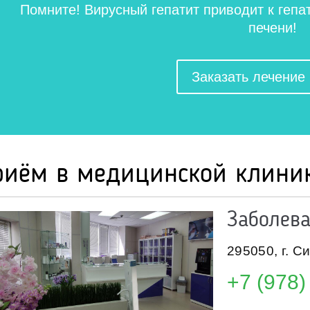
Помните! Вирусный гепатит приводит к геп
печени!
Заказать лечение
риём в медицинской клини
Заболев
295050
,
г. С
+7 (978)