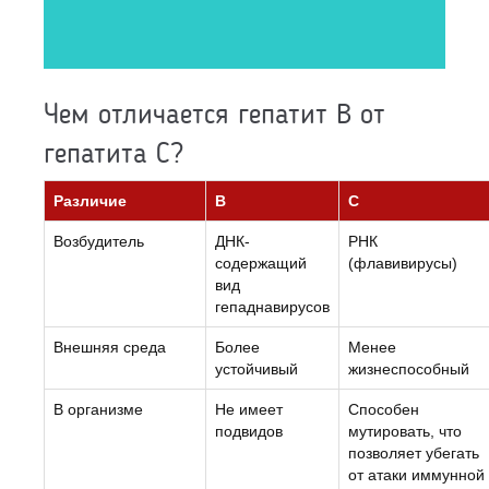
Чем отличается гепатит В от
гепатита С?
Различие
В
С
Возбудитель
ДНК-
РНК
содержащий
(флавивирусы)
вид
гепаднавирусов
Внешняя среда
Более
Менее
устойчивый
жизнеспособный
В организме
Не имеет
Способен
подвидов
мутировать, что
позволяет убегать
от атаки иммунной