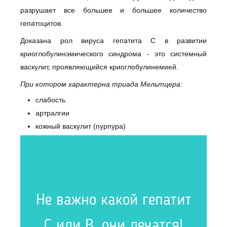
разрушает все большее и большее количество
гепатоцитов.
Доказана рол вируса гепатита С в развитии
криоглобулинэмического синдрома - это системный
васкулит, проявляющийся криоглобулинемией.
При котором характерна триада Мельтцера:
слабость
артралгии
кожный васкулит (пурпура)
Не важно какой гепатит
С или В, они лечатся!